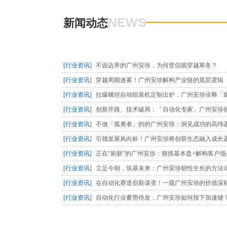
NEWS
新闻动态
[行业资讯]
不设边界的广州安埗，为何坚信能穿越寒冬？
[行业资讯]
穿越周期迷雾！广州安埗解构产业链的底层逻辑
[行业资讯]
拉爆螺丝自动组装机定制出炉，广州安埗诠释「
[行业资讯]
创新开路、技术破局：「自动化专家」广州安埗
[行业资讯]
不做「孤勇者」的的广州安埗：洞见成功的高纬
[行业资讯]
引领发展风向标！广州安埗将创新生态融入成长
[行业资讯]
正在“刷新”的广州安埗：狠抓基本盘+解构客户场
[行业资讯]
立足今朝，筑基未来：广州安埗韧性生长的方法
[行业资讯]
在自动化赛道创新谋变！一窥广州安埗的价值深
[行业资讯]
自动化行业蓄势待发，广州安埗如何按下加速键